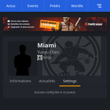
Actus
Events
Prédis
Wordle
Miami
Yueyu
Chen
NinJa
Informations
Actualités
Settings
Aucune config liée à ce joueur.