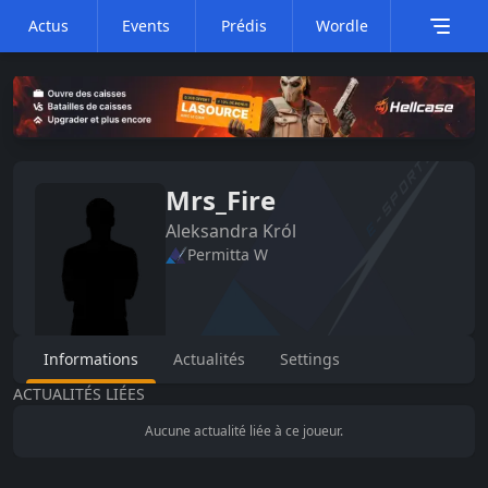
Actus
Events
Prédis
Wordle
Mrs_Fire
Aleksandra
Król
Permitta W
Informations
Actualités
Settings
ACTUALITÉS LIÉES
Aucune actualité liée à ce joueur.