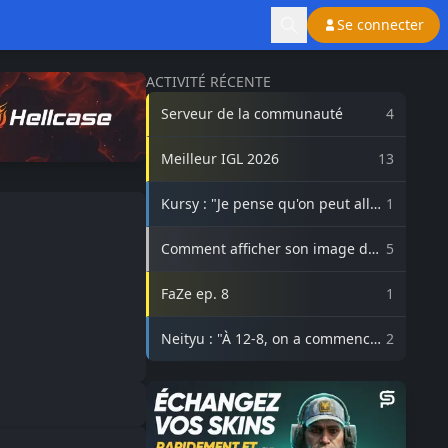
Se connecter
ACTIVITÉ RÉCENTE
Serveur de la communauté
4
Meilleur IGL 2026
13
Kursy : "Je pense qu'on peut aller
1
beaucoup plus haut avec
3DMAX"
Comment afficher son image de
5
profil Steam sur lasource.gg ?
FaZe ep. 8
1
Neityu : "À 12-8, on a commencé
2
à vraiment croire au comeback"