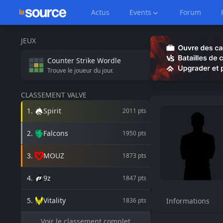
Actus
Events
Forum
JEUX
Counter Strike
Wordle
Trouve le joueur du jour.
CLASSEMENT VALVE
1
.
Spirit
2011
pts
2
.
Falcons
1950
pts
3
.
MOUZ
1873
pts
4
.
9z
1847
pts
5
.
Vitality
1836
pts
Informations
Voir le classement complet