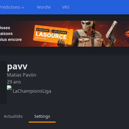
Prédictions
Wordle
VRS
pavv
Matias
Pavón
29
ans
LaChampionsLiga
Actualités
Settings