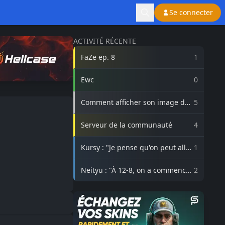
Se connecter
ACTIVITÉ RÉCENTE
FaZe ep. 8
1
Ewc
0
Comment afficher son image de
5
profil Steam sur lasource.gg ?
Serveur de la communauté
4
Kursy : "Je pense qu'on peut aller
1
beaucoup plus haut avec
3DMAX"
Neityu : "À 12-8, on a commencé
2
à vraiment croire au comeback"