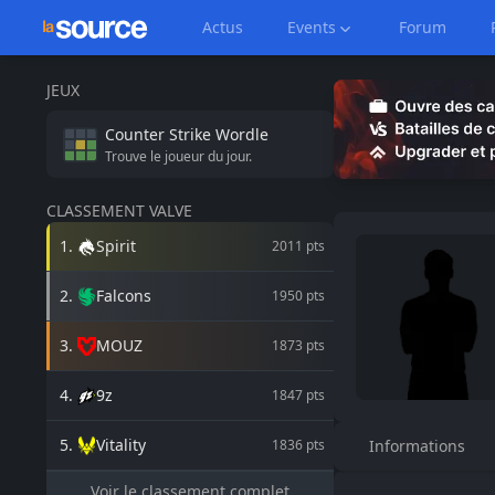
Actus
Events
Forum
JEUX
Counter Strike
Wordle
Trouve le joueur du jour.
CLASSEMENT VALVE
1
.
Spirit
2011
pts
2
.
Falcons
1950
pts
3
.
MOUZ
1873
pts
4
.
9z
1847
pts
5
.
Vitality
1836
pts
Informations
Voir le classement complet