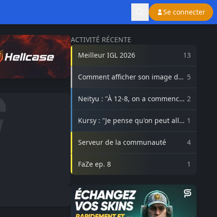
Se connecter
ACTIVITÉ RÉCENTE
Meilleur IGL 2026
13
Comment afficher son image de
5
profil Steam sur lasource.gg ?
Neityu : "À 12-8, on a commencé
2
à vraiment croire au comeback"
Kursy : "Je pense qu'on peut aller
1
beaucoup plus haut avec
3DMAX"
Serveur de la communauté
4
FaZe ep. 8
1