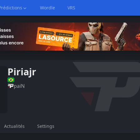
Prédictions
Wordle
VRS
Piriajr
paiN
Actualités
Settings