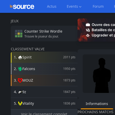
Actus
Events
Forum
JEUX
Counter Strike
Wordle
Trouve le joueur du jour.
CLASSEMENT VALVE
1
.
Spirit
2011
pts
2
.
Falcons
1950
pts
3
.
MOUZ
1873
pts
4
.
9z
1847
pts
5
.
Vitality
1836
pts
Informations
PROCHAINS MATCHS
Voir le classement complet