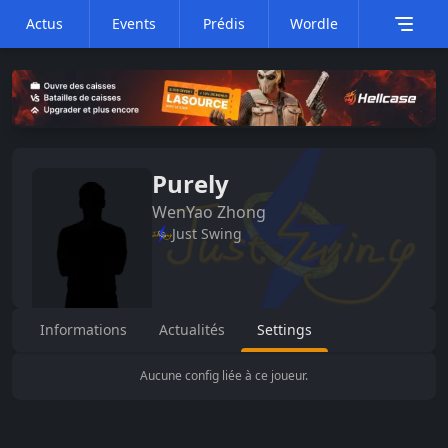
Actus
Events
Prédis
Wordle
Purely
WenYao
Zhong
Just Swing
Informations
Actualités
Settings
Aucune config liée à ce joueur.