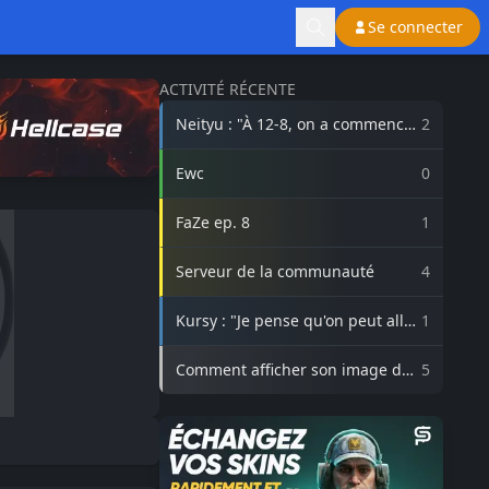
Se connecter
ACTIVITÉ RÉCENTE
Neityu : "À 12-8, on a commencé
2
à vraiment croire au comeback"
Ewc
0
FaZe ep. 8
1
Serveur de la communauté
4
Kursy : "Je pense qu'on peut aller
1
beaucoup plus haut avec
3DMAX"
Comment afficher son image de
5
profil Steam sur lasource.gg ?