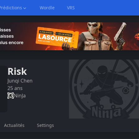
Prédictions
Wordle
VRS
Risk
Junqi
Chen
25
ans
NinJa
Actualités
Settings