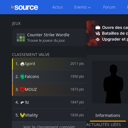
Actus
Events
Forum
JEUX
Counter Strike
Wordle
Trouve le joueur du jour.
CLASSEMENT VALVE
1
.
Spirit
2011
pts
2
.
Falcons
1950
pts
3
.
MOUZ
1873
pts
4
.
9z
1847
pts
5
.
Vitality
1836
pts
Informations
ACTUALITÉS LIÉES
Voir le classement complet