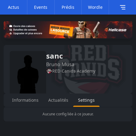
Actus
Events
Prédis
Wordle
sanc
Bruno
Musa
RED Canids Academy
Informations
Actualités
Settings
Aucune config liée à ce joueur.