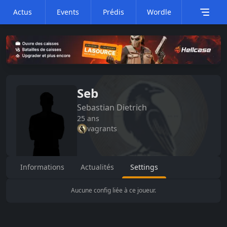
Actus
Events
Prédis
Wordle
Seb
Sebastian
Dietrich
25
ans
vagrants
Informations
Actualités
Settings
Aucune config liée à ce joueur.