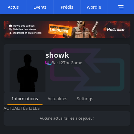
Actus
Events
Prédis
Wordle
showk
Back2TheGame
Informations
Actualités
Settings
ACTUALITÉS LIÉES
Aucune actualité liée à ce joueur.