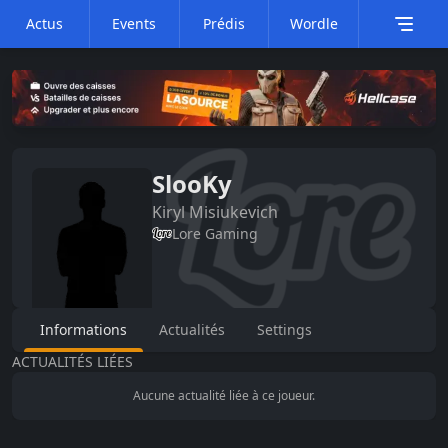
Actus
Events
Prédis
Wordle
SlooKy
Kiryl
Misiukevich
Lore Gaming
Informations
Actualités
Settings
ACTUALITÉS LIÉES
Aucune actualité liée à ce joueur.