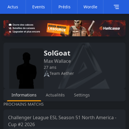
Actus
Events
Prédis
Wordle
SolGoat
Max
Wallace
27
ans
Team Aether
Informations
Actualités
Settings
PROCHAINS MATCHS
Challenger League
ESL Season 51 North America -
Cup #2 2026