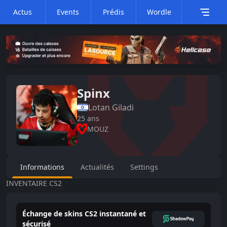
Actus
Events
Prédis
Wordle
Spinx
Lotan
Giladi
25
ans
MOUZ
Informations
Actualités
Settings
INVENTAIRE CS2
Échange de skins CS2 instantané et
sécurisé