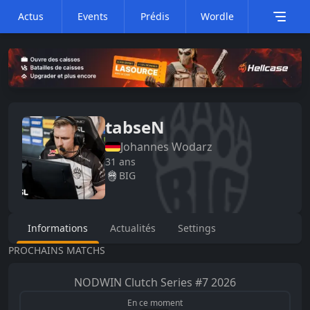
Actus
Events
Prédis
Wordle
tabseN
Johannes
Wodarz
31
ans
BIG
Informations
Actualités
Settings
PROCHAINS MATCHS
NODWIN Clutch Series #7
2026
En ce moment