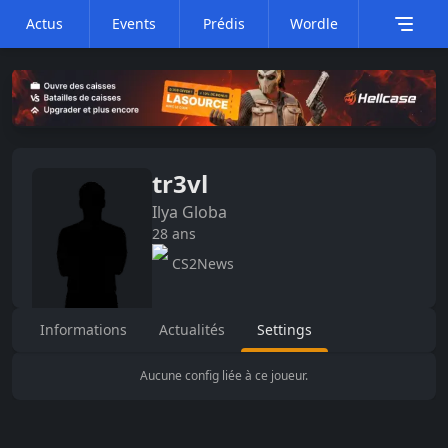
Actus
Events
Prédis
Wordle
tr3vl
Ilya
Globa
28
ans
CS2News
Informations
Actualités
Settings
Aucune config liée à ce joueur.