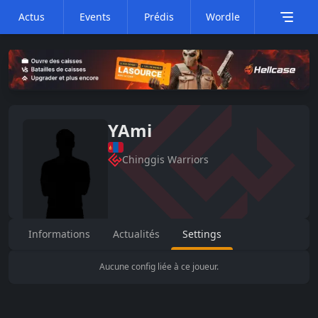
Actus
Events
Prédis
Wordle
YAmi
Chinggis Warriors
Informations
Actualités
Settings
Aucune config liée à ce joueur.