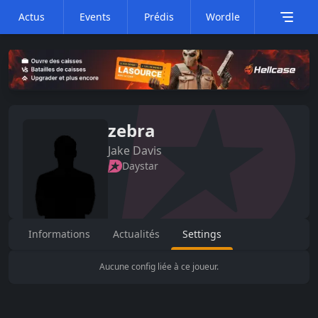
Actus
Events
Prédis
Wordle
zebra
Jake
Davis
Daystar
Informations
Actualités
Settings
Aucune config liée à ce joueur.