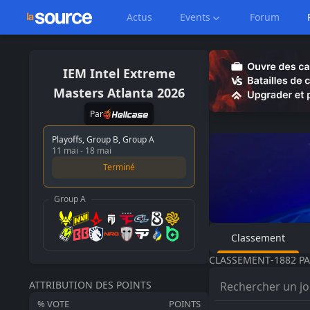
Actus
Events
Forum
IEM
Intel Extreme
Masters Atlanta 2026
Par
Playoffs, Group B, Group A
11 mai
-
18 mai
Terminé
Group A
Classement
CLASSEMENT
-
1882
PA
ATTRIBUTION DES POINTS
% VOTE
POINTS