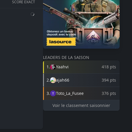
E
SCORE EXACT
Loading...
LEADERS DE LA SAISON
1
.
Yaahvi
418
pts
2
.
ajah66
394
pts
3
.
Toto_La_Fusee
376
pts
Voir le classement saisonnier