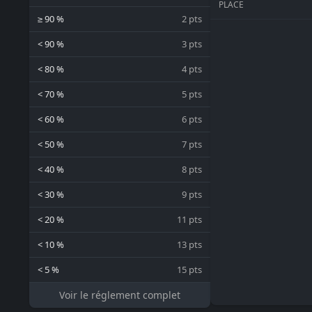
PLACE
≥ 90 %
2 pts
< 90 %
3 pts
< 80 %
4 pts
< 70 %
5 pts
< 60 %
6 pts
< 50 %
7 pts
< 40 %
8 pts
< 30 %
9 pts
< 20 %
11 pts
< 10 %
13 pts
< 5 %
15 pts
Voir le réglement complet