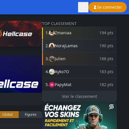
Se connecter
TOP CLASSEMENT
1
.
Zmaniaa
194
pts
2
.
NorajLamas
190
pts
3
.
Julien
188
pts
4
.
Ayko7O
183
pts
5
.
PapyMat
182
pts
Voir le classement
Global
Figures