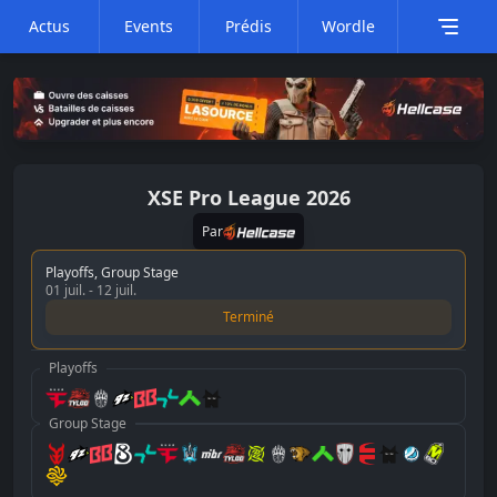
Actus
Events
Prédis
Wordle
XSE Pro League
2026
Par
Playoffs, Group Stage
01 juil.
-
12 juil.
Terminé
Playoffs
Group Stage