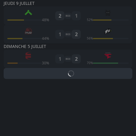
JEUDI 9 JUILLET
2
1
BO
3
48
%
52
%
1
2
BO
3
44
%
56
%
DIMANCHE 5 JUILLET
1
2
BO
3
30
%
70
%
Loading...