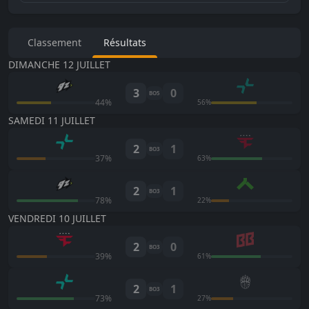
Classement
Résultats
DIMANCHE 12 JUILLET
3
0
BO
5
44
%
56
%
SAMEDI 11 JUILLET
2
1
BO
3
37
%
63
%
2
1
BO
3
78
%
22
%
VENDREDI 10 JUILLET
2
0
BO
3
39
%
61
%
2
1
BO
3
73
%
27
%