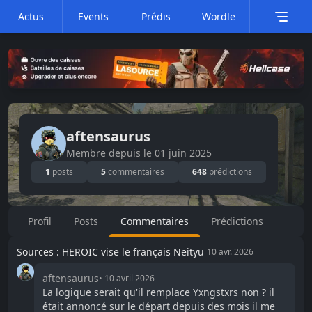
Actus
Events
Prédis
Wordle
aftensaurus
Membre depuis le
01 juin 2025
1
posts
5
commentaires
648
prédictions
Profil
Posts
Commentaires
Prédictions
Sources : HEROIC vise le français Neityu
10 avr. 2026
aftensaurus
•
10 avril 2026
La logique serait qu'il remplace Yxngstxrs non ? il
était annoncé sur le départ depuis des mois il me