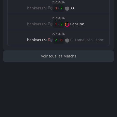
25/04/26
bankaPEPSI
0
-
2
33
23/04/26
bankaPEPSI
1
-
2
GenOne
22/04/26
bankaPEPSI
2
-
0
FC Famalicão Esports
Voir tous les Matchs