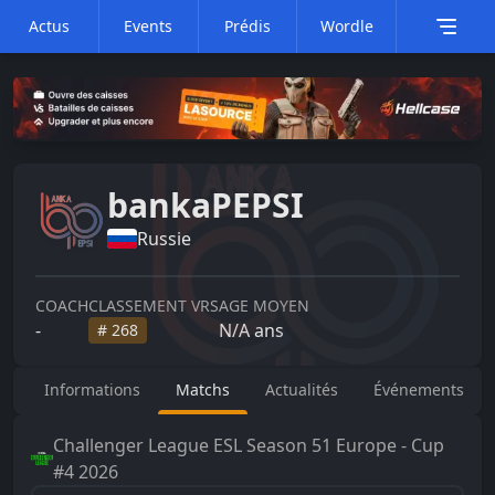
Actus
Events
Prédis
Wordle
bankaPEPSI
Russie
COACH
CLASSEMENT VRS
AGE MOYEN
-
N/A
ans
#
268
Informations
Matchs
Actualités
Événements
Challenger League
ESL Season 51 Europe - Cup
#4 2026