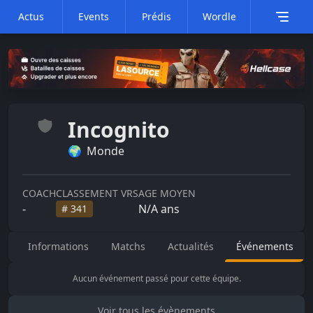
Actus
Events
Prédis
Wordle
Incognito
🌍
Monde
COACH
CLASSEMENT VRS
AGE MOYEN
-
N/A
ans
#
341
Informations
Matchs
Actualités
Événements
Aucun événement passé pour cette équipe.
Voir tous les évènements