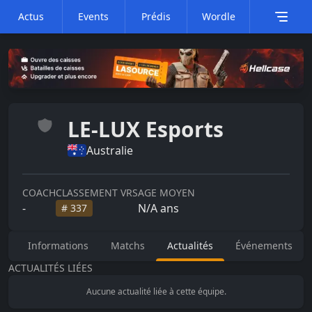
Actus
Events
Prédis
Wordle
LE-LUX Esports
Australie
COACH
CLASSEMENT VRS
AGE MOYEN
-
N/A
ans
#
337
Informations
Matchs
Actualités
Événements
ACTUALITÉS LIÉES
Aucune actualité liée à cette équipe.