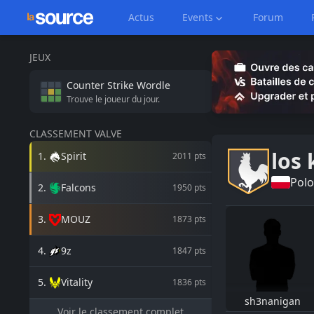
Actus
Events
Forum
JEUX
Counter Strike
Wordle
Trouve le joueur du jour.
CLASSEMENT VALVE
los
1
.
Spirit
2011
pts
Pol
2
.
Falcons
1950
pts
3
.
MOUZ
1873
pts
4
.
9z
1847
pts
5
.
Vitality
1836
pts
sh3nanigan
Voir le classement complet