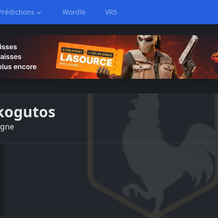
Prédictions
Wordle
VRS
 kogutos
ogne