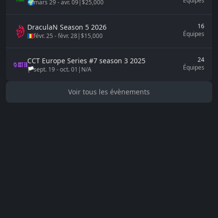
Équipes
🌍
mars 29
-
avr. 09
|
$25,000
16
DraculaN Season 5
2026
Équipes
févr. 25
-
févr. 28
|
$15,000
24
CCT Europe
Series #7 season 3 2025
Équipes
🏳️
sept. 19
-
oct. 01
|
N/A
Voir tous les évènements