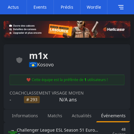
Actus
Events
Prédis
Wordle
m1x
Kosovo
❤️ Cette équipe est la préférée de
1
utilisateurs !
COACH
CLASSEMENT VRS
AGE MOYEN
-
N/A
ans
#
293
Informations
Matchs
Actualités
Événements
48
Challenger League
ESL Season 51 Europe - Cup #3 2026