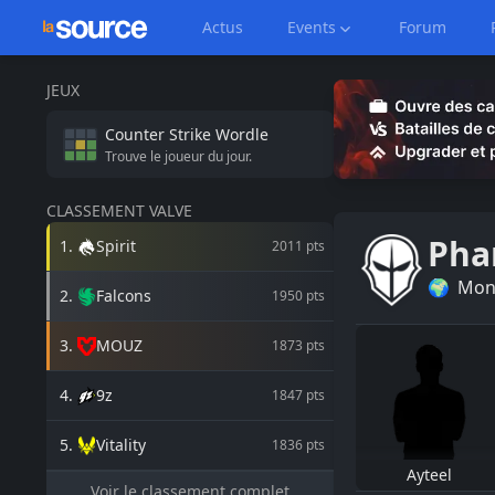
Actus
Events
Forum
JEUX
Counter Strike
Wordle
Trouve le joueur du jour.
CLASSEMENT VALVE
Pha
1
.
Spirit
2011
pts
🌍
Mon
2
.
Falcons
1950
pts
3
.
MOUZ
1873
pts
4
.
9z
1847
pts
5
.
Vitality
1836
pts
Ayteel
Voir le classement complet