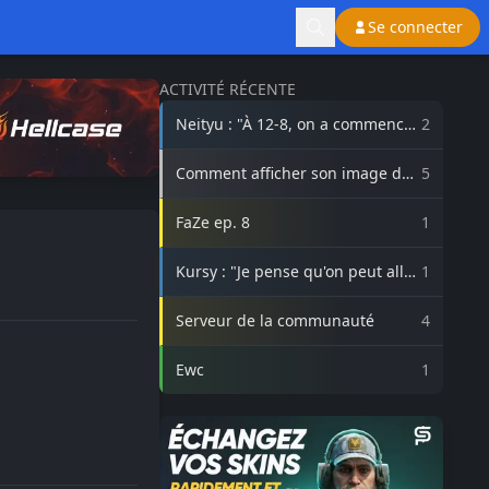
Se connecter
ACTIVITÉ RÉCENTE
Neityu : "À 12-8, on a commencé
2
à vraiment croire au comeback"
Comment afficher son image de
5
profil Steam sur lasource.gg ?
FaZe ep. 8
1
Kursy : "Je pense qu'on peut aller
1
beaucoup plus haut avec
3DMAX"
Serveur de la communauté
4
Ewc
1