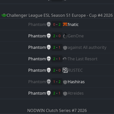
Challenger League
ESL Season 51 Europe - Cup #4 2026
Phantom
fnatic
0
-
2
Phantom
GenOne
2
-
0
Phantom
against All authority
2
-
1
Phantom
The Last Resort
2
-
1
Phantom
RUSTEC
2
-
0
Phantom
Hashiras
1
-
2
Phantom
Atreides
2
-
1
NODWIN Clutch Series #7
2026