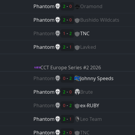
Phantom
Oramond
2
-
0
Phantom
Bushido Wildcats
2
-
0
Phantom
TNC
1
-
2
Phantom
Lavked
2
-
1
CCT Europe
Series #2 2026
Phantom
Johnny Speeds
0
-
2
Phantom
Brute
2
-
0
Phantom
ex-RUBY
0
-
2
Phantom
Leo Team
2
-
1
Phantom
TNC
2
-
0