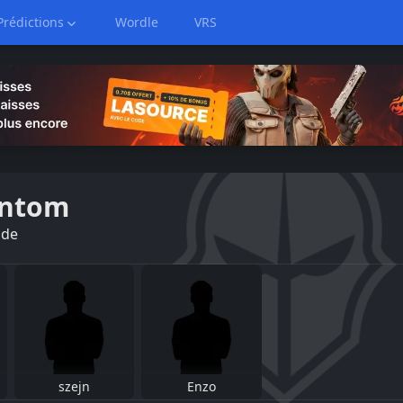
Prédictions
Wordle
VRS
ntom
de
szejn
Enzo