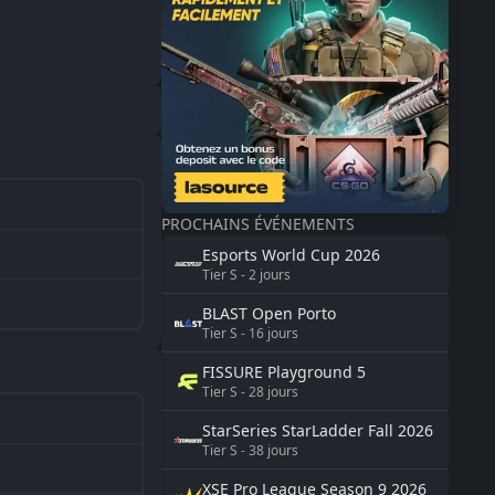
PROCHAINS ÉVÉNEMENTS
Esports World Cup
2026
Tier
S
-
2
jours
BLAST
Open Porto
Tier
S
-
16
jours
FISSURE
Playground 5
Tier
S
-
28
jours
StarSeries
StarLadder Fall 2026
Tier
S
-
38
jours
XSE Pro League Season 9
2026