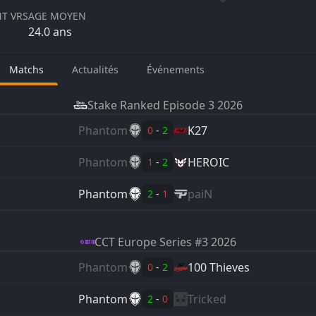
T VRS
AGE MOYEN
24.0
ans
Matchs
Actualités
Événements
Stake Ranked
Episode 3 2026
Phantom
K27
0
-
2
Phantom
HEROIC
1
-
2
Phantom
paiN
2
-
1
CCT Europe
Series #3 2026
Phantom
100 Thieves
0
-
2
Phantom
Tricked
2
-
0