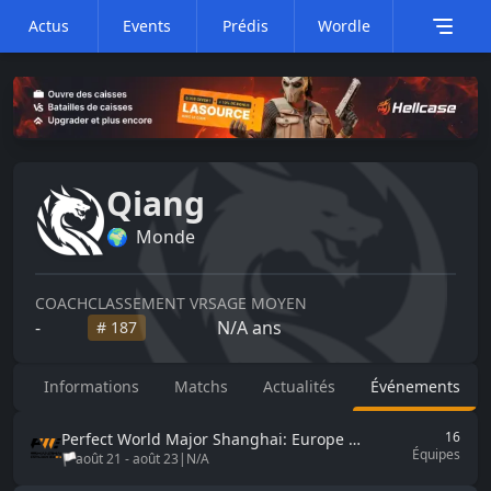
Actus
Events
Prédis
Wordle
Qiang
🌍
Monde
COACH
CLASSEMENT VRS
AGE MOYEN
-
N/A
ans
#
187
Informations
Matchs
Actualités
Événements
16
Perfect World Major
Shanghai: Europe Closed Qualifier B 2024
Équipes
🏳️
août 21
-
août 23
|
N/A