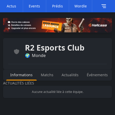
Actus
Events
Prédis
Wordle
R2 Esports Club
🌍
Monde
Informations
Matchs
Actualités
Événements
ACTUALITÉS LIÉES
Aucune actualité liée à cette équipe.