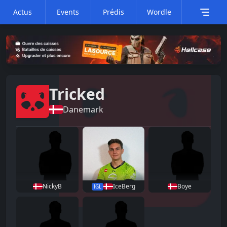
Actus
Events
Prédis
Wordle
Tricked
Danemark
NickyB
IceBerg
Boye
IGL