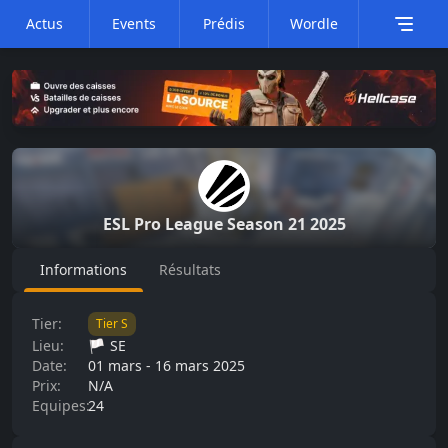
Actus
Events
Prédis
Wordle
ESL Pro League
Season 21 2025
Informations
Résultats
Tier:
Tier
S
Lieu:
🏳️
SE
Date:
01 mars
-
16 mars 2025
Prix:
N/A
Equipes:
24