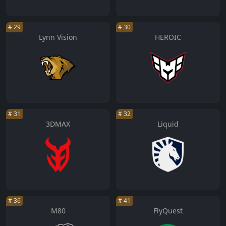
#
29
#
30
Lynn Vision
HEROIC
#
31
#
32
3DMAX
Liquid
#
36
#
41
M80
FlyQuest