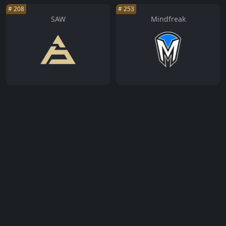
#
208
#
253
SAW
Mindfreak