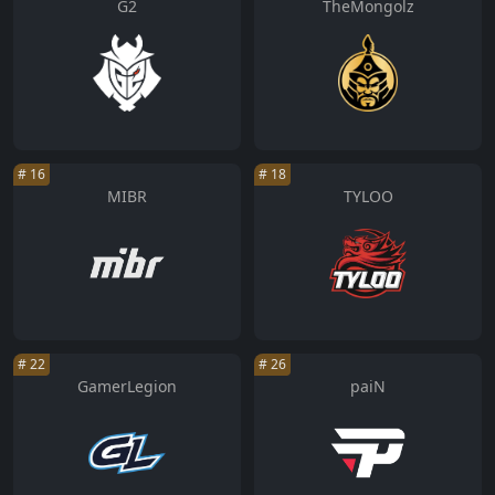
G2
TheMongolz
#
16
#
18
MIBR
TYLOO
#
22
#
26
GamerLegion
paiN