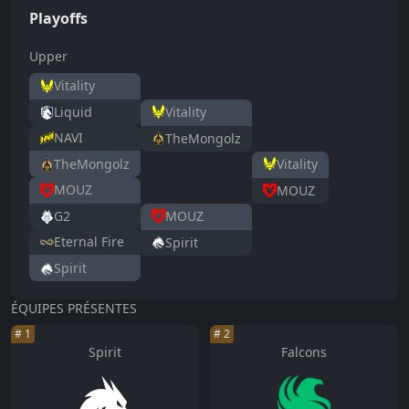
Playoffs
Upper
Vitality
Vitality
Liquid
NAVI
TheMongolz
Vitality
TheMongolz
MOUZ
MOUZ
MOUZ
G2
Eternal Fire
Spirit
Spirit
ÉQUIPES PRÉSENTES
#
1
#
2
Spirit
Falcons