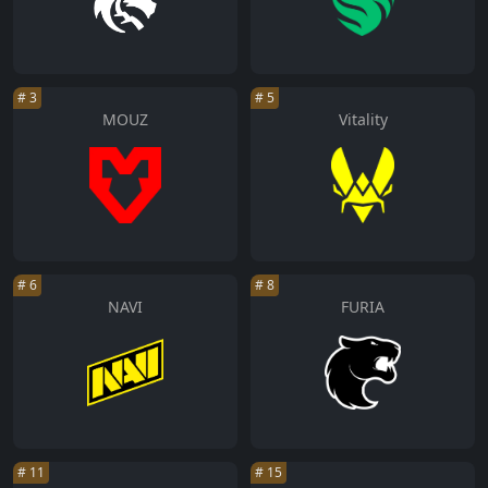
#
3
#
5
MOUZ
Vitality
#
6
#
8
NAVI
FURIA
#
11
#
15