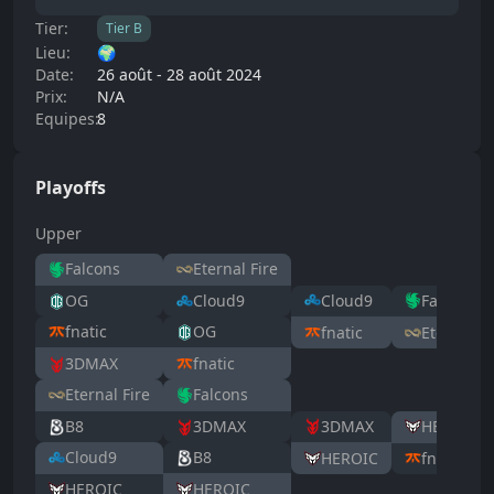
Tier:
Tier
B
Lieu:
🌍
Date:
26 août
-
28 août 2024
Prix:
N/A
Equipes:
8
Playoffs
Upper
Falcons
Eternal Fire
Cloud9
Falcons
OG
Cloud9
fnatic
OG
fnatic
Eternal Fi
3DMAX
fnatic
Eternal Fire
Falcons
3DMAX
HEROIC
B8
3DMAX
Cloud9
B8
HEROIC
fnatic
HEROIC
HEROIC