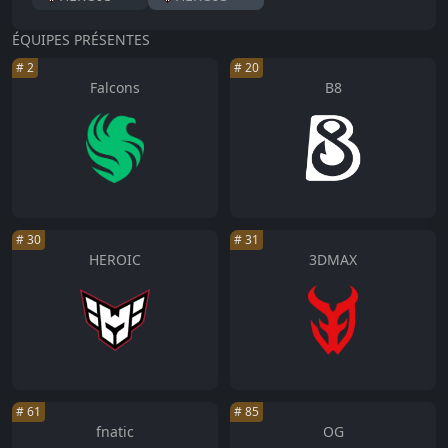
ÉQUIPES PRÉSENTES
#
2
#
20
Falcons
B8
#
30
#
31
HEROIC
3DMAX
#
61
#
85
fnatic
OG