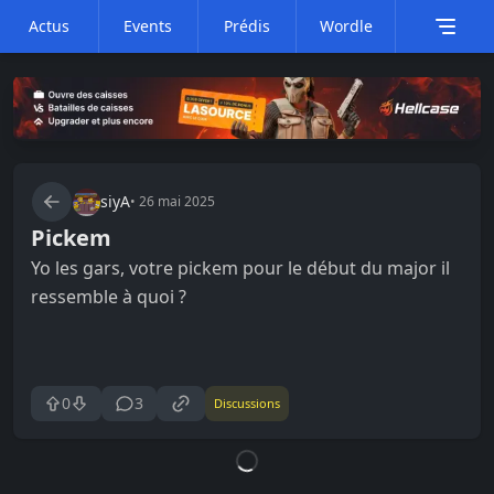
Actus
Events
Prédis
Wordle
siyA
•
26 mai 2025
Pickem
Yo les gars, votre pickem pour le début du major il
ressemble à quoi ?
0
3
Discussions
Loading...