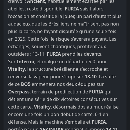
d’envoi :
Ancient,
habituellement écartée par les
abeilles, reste disponible.
FURIA
saisit alors
l’occasion et choisit de la jouer, un pari d’autant plus
audacieux que les Brésiliens ne maîtrisent pas non
plus la carte, ne l’ayant disputée qu’une seule fois
en 2025. Cette fois, le risque s’avérera payant. Les
échanges, souvent chaotiques, profitent aux
outsiders : 13-11,
FURIA
prend les devants.
Sur
Inferno
, et malgré un départ en 5-0 pour
Vitality
, la structure brésilienne s’accroche et
renverse la vapeur pour s’imposer
13-10
. La suite
de ce
BO5
emmènera nos deux équipes sur
Overpass
, terrain de prédilection de
FURIA
qui
détient une série de dix victoires consécutives sur
cette carte.
Vitality
, désormais dos au mur, réalise
encore une fois un bon début de carte, 6-1 en
défense. Mais la machine s’emballe et
FURIA
,
portée par un
YEKINDAR
impérial, s’impose
13-11