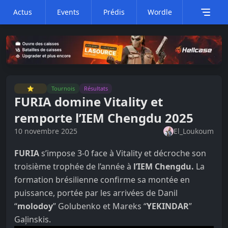
Actus
Events
Prédis
Wordle
⭐
Tournois
Résultats
FURIA domine Vitality et
remporte l’IEM Chengdu 2025
10 novembre 2025
El_Loukoum
FURIA
s’impose 3-0 face à Vitality et décroche son
troisième trophée de l’année à
l’IEM Chengdu.
La
formation brésilienne confirme sa montée en
puissance, portée par les arrivées de Danil
“
molodoy
” Golubenko et Mareks “
YEKINDAR
”
Gaļinskis.