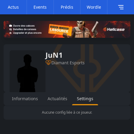
Actus
Events
Prédis
Wordle
JuN1
Diamant Esports
Informations
Actualités
Settings
Aucune config liée à ce joueur.