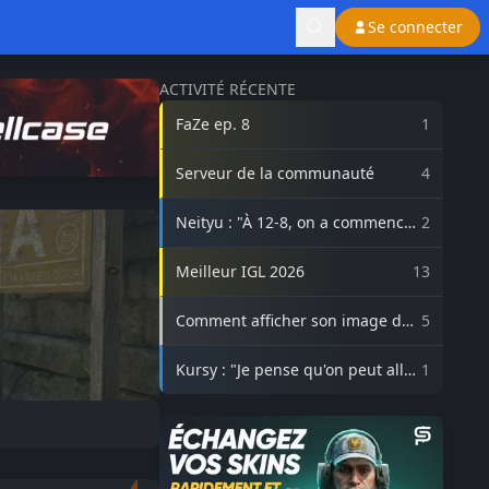
Se connecter
ACTIVITÉ RÉCENTE
FaZe ep. 8
1
Serveur de la communauté
4
Neityu : "À 12-8, on a commencé
2
à vraiment croire au comeback"
Meilleur IGL 2026
13
Comment afficher son image de
5
profil Steam sur lasource.gg ?
Kursy : "Je pense qu'on peut aller
1
beaucoup plus haut avec
3DMAX"