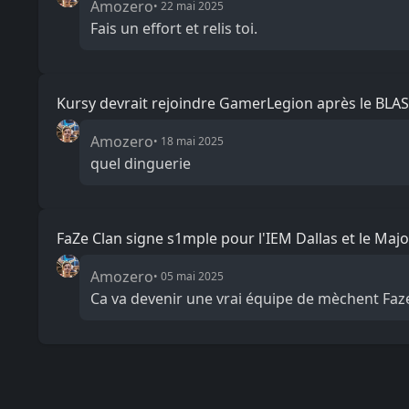
Amozero
•
22 mai 2025
Fais un effort et relis toi.
Kursy devrait rejoindre GamerLegion après le BLAS
Amozero
•
18 mai 2025
quel dinguerie
FaZe Clan signe s1mple pour l'IEM Dallas et le Majo
Amozero
•
05 mai 2025
Ca va devenir une vrai équipe de mèchent Faze