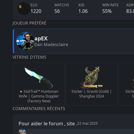
ELO
MATCHS
K/D
WIN RATE
ADR
6
1220
56
1.06
55
%
83.
JOUEUR PRÉFÉRÉ
apEX
Dan Madesclaire
VITRINE D'ITEMS
★ StatTrak™ Huntsman
Sticker | Graviti (Gold) |
Stick
Knife | Gamma Doppler
Shanghai 2024
S
(Factory New)
COMMENTAIRES RÉCENTS
Pour aider le forum , site .
22 mai 2025