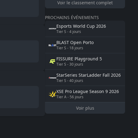
Voir le classement complet
PROCHAINS ÉVÉNEMENTS
Esports World Cup
2026
Tier
S
-
4
jours
BLAST
Open Porto
Tier
S
-
18
jours
FISSURE
Playground 5
Tier
S
-
30
jours
StarSeries
StarLadder Fall 2026
Tier
S
-
40
jours
XSE Pro League Season 9
2026
Tier
A
-
56
jours
Voir plus