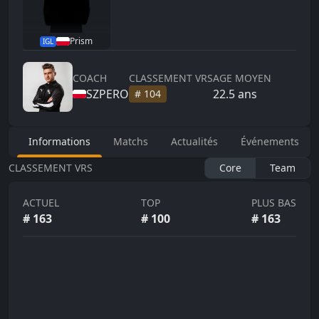
Prism
IGL
COACH
CLASSEMENT VRS
AGE MOYEN
SZPERO
22.5
ans
#
104
Informations
Matchs
Actualités
Événements
CLASSEMENT VRS
Core
Team
ACTUEL
TOP
PLUS BAS
#
163
#
100
#
163