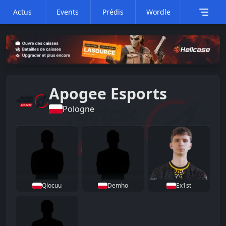
Actus
Events
Prédis
Wordle
Apogee Esports
Pologne
Qlocuu
Demho
Ex1st