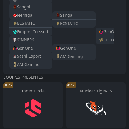
Sangal
Sangal
Nemiga
ECSTATIC
ECSTATIC
GenOne
Fingers Crossed
SINNERS
ECSTATIC
GenOne
GenOne
Sashi Esport
AM Gaming
AM Gaming
ÉQUIPES PRÉSENTES
#
25
#
47
Inner Circle
Nuclear TigeRES