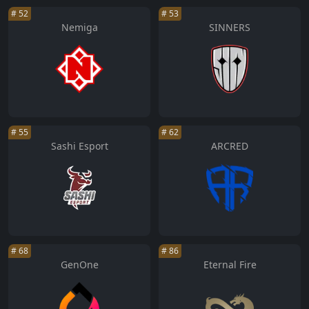
#
52
#
53
Nemiga
SINNERS
#
55
#
62
Sashi Esport
ARCRED
#
68
#
86
GenOne
Eternal Fire