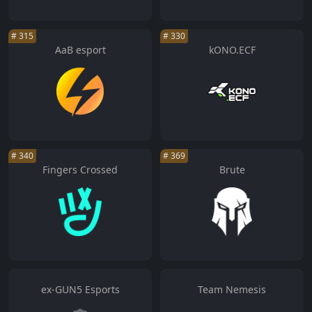
#
315
#
330
AaB esport
kONO.ECF
#
340
#
369
Fingers Crossed
Brute
ex-GUN5 Esports
Team Nemesis