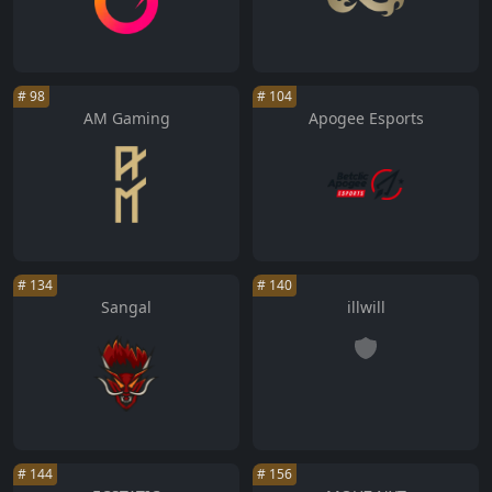
#
98
#
104
AM Gaming
Apogee Esports
#
134
#
140
Sangal
illwill
#
144
#
156