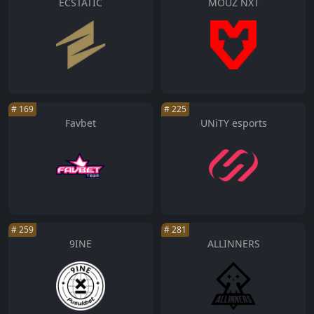
ECSTATIC
MOUZ NXT
#
169
#
225
Favbet
UNiTY esports
#
259
#
281
9INE
ALLINNERS