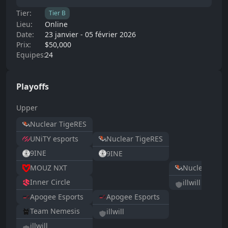
Tier:
Tier
B
Lieu:
Online
Date:
23 janvier
-
05 février 2026
Prix:
$50,000
Equipes:
24
Playoffs
Upper
Nuclear TigeRES
Nuclear TigeRES
UNiTY esports
9INE
9INE
Nuclear Tige
MOUZ NXT
Inner Circle
illwill
Apogee Esports
Apogee Esports
Team Nemesis
illwill
illwill