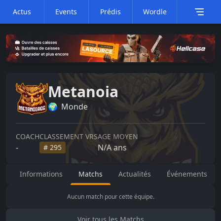
Actus
Events
Prédis
Wordle
Metanoia
🌍
Monde
COACH
CLASSEMENT VRS
AGE MOYEN
-
N/A
ans
#
295
Informations
Matchs
Actualités
Événements
Aucun match pour cette équipe.
Voir tous les Matchs