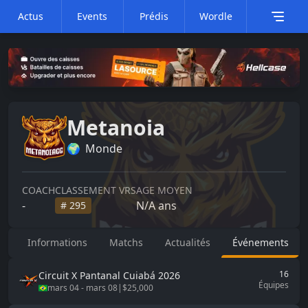
Actus
Events
Prédis
Wordle
Metanoia
🌍
Monde
COACH
CLASSEMENT VRS
AGE MOYEN
-
N/A
ans
#
295
Informations
Matchs
Actualités
Événements
16
Circuit X
Pantanal Cuiabá 2026
Équipes
mars 04
-
mars 08
|
$25,000