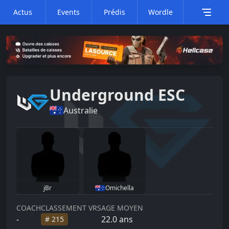
Actus
Events
Prédis
Wordle
Underground ESC
Australie
jBr
Omichella
COACH
CLASSEMENT VRS
AGE MOYEN
-
22.0
ans
#
215