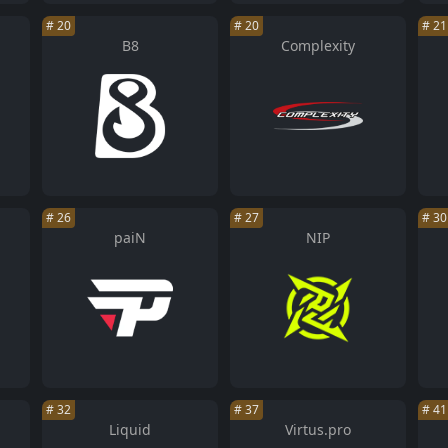
#
20
#
20
#
21
B8
Complexity
#
26
#
27
#
30
paiN
NIP
#
32
#
37
#
41
Liquid
Virtus.pro