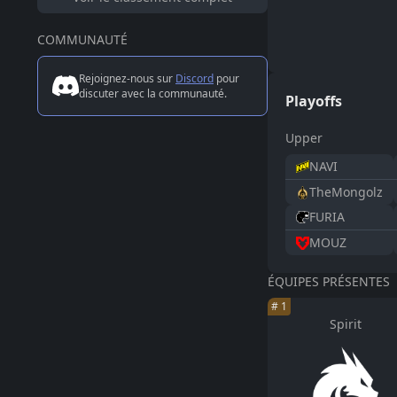
COMMUNAUTÉ
Rejoignez-nous sur
Discord
pour
discuter avec la communauté.
Playoffs
Upper
NAVI
TheMongolz
FURIA
MOUZ
ÉQUIPES PRÉSENTES
#
1
Spirit