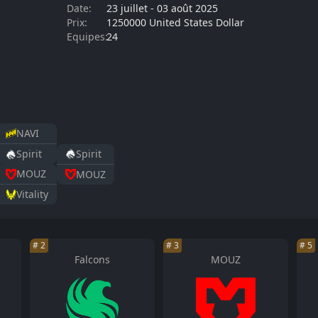
Date:
23 juillet
-
03 août 2025
Prix:
1250000 United States Dollar
Equipes:
24
NAVI
Spirit
Spirit
MOUZ
MOUZ
Vitality
#
2
#
3
#
5
Falcons
MOUZ