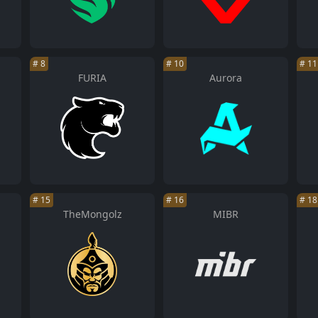
#
8
#
10
#
11
FURIA
Aurora
#
15
#
16
#
18
TheMongolz
MIBR