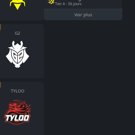
Tier
A
-
56
jours
Voir plus
G2
TYLOO