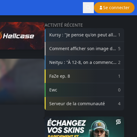
Se connecter
ACTIVITÉ RÉCENTE
Kursy : "Je pense qu'on peut aller
1
beaucoup plus haut avec
3DMAX"
Comment afficher son image de
5
profil Steam sur lasource.gg ?
Neityu : "À 12-8, on a commencé
2
à vraiment croire au comeback"
FaZe ep. 8
1
Ewc
0
Serveur de la communauté
4