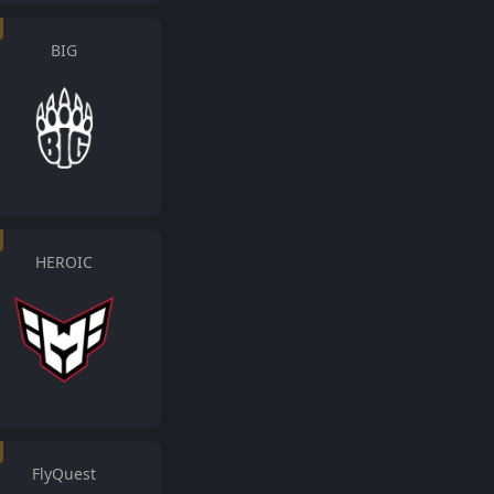
BIG
HEROIC
FlyQuest