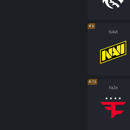
#
6
NAVI
#
13
FaZe