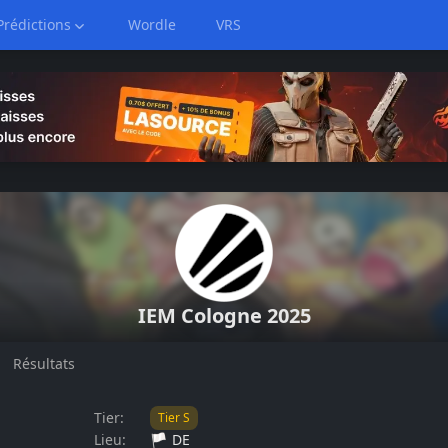
Prédictions
Wordle
VRS
IEM
Cologne 2025
Résultats
Tier:
Tier
S
Lieu:
🏳️
DE