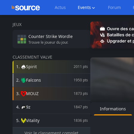
Actus
Events
Forum
JEUX
Counter Strike
Wordle
Trouve le joueur du jour.
CLASSEMENT VALVE
1
.
Spirit
2011
pts
2
.
Falcons
1950
pts
3
.
MOUZ
1873
pts
4
.
9z
1847
pts
Informations
5
.
Vitality
1836
pts
Voir le classement complet