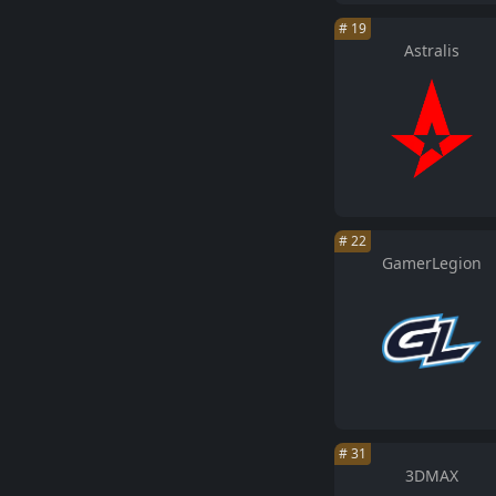
#
19
Astralis
#
22
GamerLegion
#
31
3DMAX