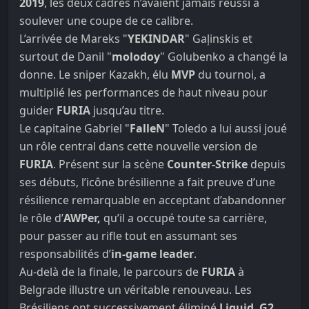
2019
, les deux cadres n’avaient jamais réussi à
soulever une coupe de ce calibre.
L’arrivée de Mareks "
YEKINDAR
" Gaļinskis et
surtout de Danil "
molodoy
" Golubenko a changé la
donne. Le sniper Kazakh, élu
MVP
du tournoi, a
multiplié les performances de haut niveau pour
guider
FURIA
jusqu’au titre.
Le capitaine Gabriel "
FalleN
" Toledo a lui aussi joué
un rôle central dans cette nouvelle version de
FURIA
. Présent sur la scène
Counter-Strike
depuis
ses débuts, l’icône brésilienne a fait preuve d’une
résilience remarquable en acceptant d’abandonner
le rôle d’
AWPer,
qu’il a occupé toute sa carrière,
pour passer au rifle tout en assumant ses
responsabilités d’
in-game leader
.
Au-delà de la finale, le parcours de
FURIA
à
Belgrade illustre un véritable renouveau. Les
Brésiliens ont successivement éliminé
Liquid
,
G2
,