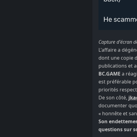
Capture d'écran d
L'affaire a dégé
dont une copie 
publications et a
BC.GAME
a réag
est préférable p
priorités respec
De son côté,
jk
documenter quot
« honnête et sans
Son endettemen
questions sur s