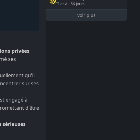
Tier
A
-
56
jours
Voir plus
ions privées
,
rimé ses
ellement qu'il
ncentrer sur ses
est engagé à
romettant d'être
 sérieuses