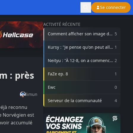
Se connecter
ACTIVITÉ RÉCENTE
Comment afficher son image de
5
profil Steam sur lasource.gg ?
Kursy : "Je pense qu'on peut aller
1
beaucoup plus haut avec
3DMAX"
Neityu : "À 12-8, on a commencé
2
à vraiment croire au comeback"
m : près
FaZe ep. 8
1
Ewc
0
limun
Serveur de la communauté
4
Déjà reconnu
le Norvégien est
'avoir accumulé