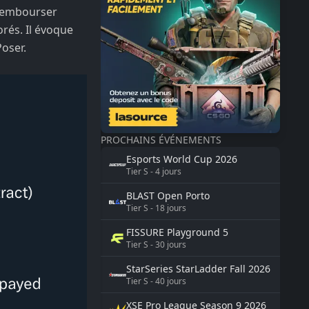
 rembourser
rés. Il évoque
Poser.
PROCHAINS ÉVÉNEMENTS
Esports World Cup
2026
Tier
S
-
4
jours
BLAST
Open Porto
Tier
S
-
18
jours
FISSURE
Playground 5
Tier
S
-
30
jours
StarSeries
StarLadder Fall 2026
Tier
S
-
40
jours
XSE Pro League Season 9
2026