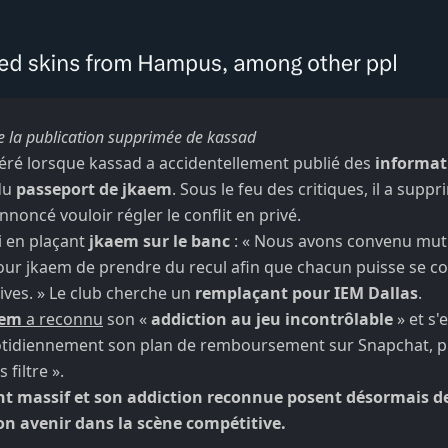
e la publication supprimée de kassad
néré lorsque kassad a accidentellement publié des
informat
du
passeport de jkaem
. Sous le feu des critiques, il a supp
nnoncé vouloir régler le conflit en privé.
i en plaçant
jkaem sur le banc
: « Nous avons convenu mutu
our jkaem de prendre du recul afin que chacun puisse se co
tives. » Le club cherche un
remplaçant pour IEM Dallas
.
aem
a reconnu
son «
addiction au jeu incontrôlable
» et s'
idiennement son plan de remboursement sur Snapchat, p
 filtre ».
t massif et son addiction reconnue posent désormais de
on avenir dans la scène compétitive.