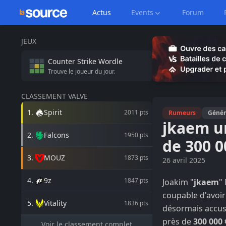
Actus
Events
Forum
JEUX
Counter Strike
Wordle
Trouve le joueur du jour.
CLASSEMENT VALVE
1
.
Spirit
2011
pts
Rumeurs
Génér
jkaem un
2
.
Falcons
1950
pts
de 300 0
3
.
MOUZ
1873
pts
26 avril 2025
4
.
9z
1847
pts
Joakim "
jkaem
"
coupable d'avoir
5
.
Vitality
1836
pts
désormais accus
près de
300 000 
Voir le classement complet