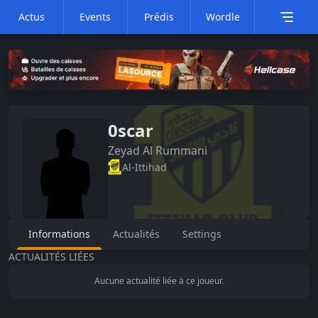
Actus
Events
Prédis
Wordle
0scar
Zeyad
Al Rummani
Al-Ittihad
Informations
Actualités
Settings
ACTUALITÉS LIÉES
Aucune actualité liée à ce joueur.