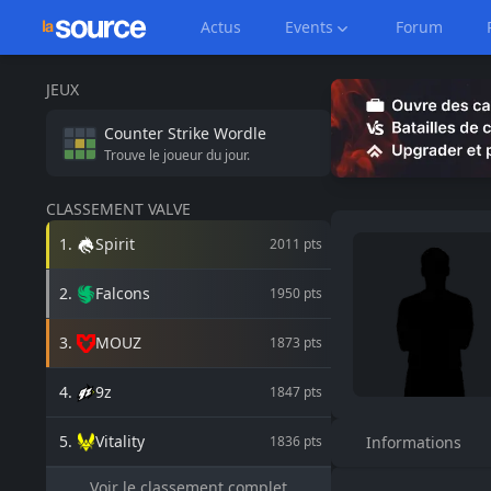
Actus
Events
Forum
JEUX
Counter Strike
Wordle
Trouve le joueur du jour.
CLASSEMENT VALVE
1
.
Spirit
2011
pts
2
.
Falcons
1950
pts
3
.
MOUZ
1873
pts
4
.
9z
1847
pts
5
.
Vitality
1836
pts
Informations
Voir le classement complet