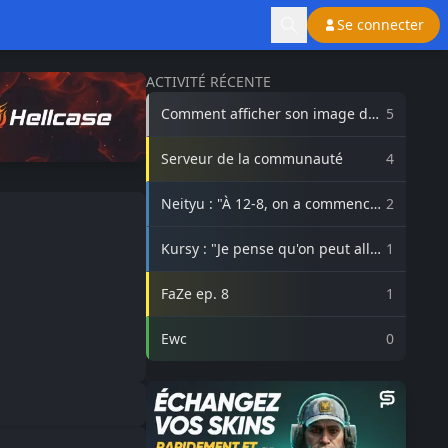
Se connecter
ACTIVITÉ RÉCENTE
Comment afficher son image de
5
profil Steam sur lasource.gg ?
Serveur de la communauté
4
Neityu : "À 12-8, on a commencé
2
à vraiment croire au comeback"
Kursy : "Je pense qu'on peut aller
1
beaucoup plus haut avec
3DMAX"
FaZe ep. 8
1
Ewc
0