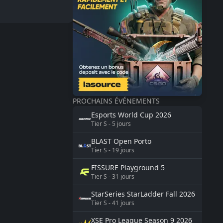
PROCHAINS ÉVÉNEMENTS
Esports World Cup
2026
Tier
S
-
5
jours
BLAST
Open Porto
Tier
S
-
19
jours
FISSURE
Playground 5
Tier
S
-
31
jours
StarSeries
StarLadder Fall 2026
Tier
S
-
41
jours
XSE Pro League Season 9
2026