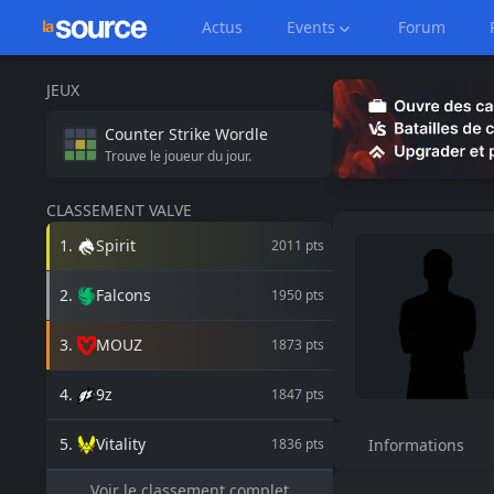
Actus
Events
Forum
JEUX
Counter Strike
Wordle
Trouve le joueur du jour.
CLASSEMENT VALVE
1
.
Spirit
2011
pts
2
.
Falcons
1950
pts
3
.
MOUZ
1873
pts
4
.
9z
1847
pts
5
.
Vitality
1836
pts
Informations
Voir le classement complet