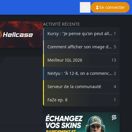
Se connecter
ACTIVITÉ RÉCENTE
Kursy : "Je pense qu'on peut aller
1
beaucoup plus haut avec
3DMAX"
Comment afficher son image de
5
profil Steam sur lasource.gg ?
Meilleur IGL 2026
13
Neityu : "À 12-8, on a commencé
2
à vraiment croire au comeback"
Serveur de la communauté
4
FaZe ep. 8
1