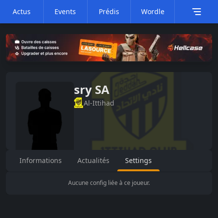
Actus
Events
Prédis
Wordle
sry SA
Al-Ittihad
Informations
Actualités
Settings
Aucune config liée à ce joueur.