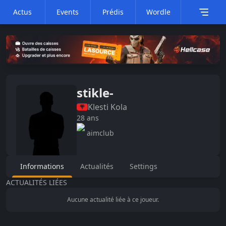
Actus
Events
Prédis
Wordle
stikle-
Klesti
Kola
28
ans
aimclub
Informations
Actualités
Settings
ACTUALITÉS LIÉES
Aucune actualité liée à ce joueur.