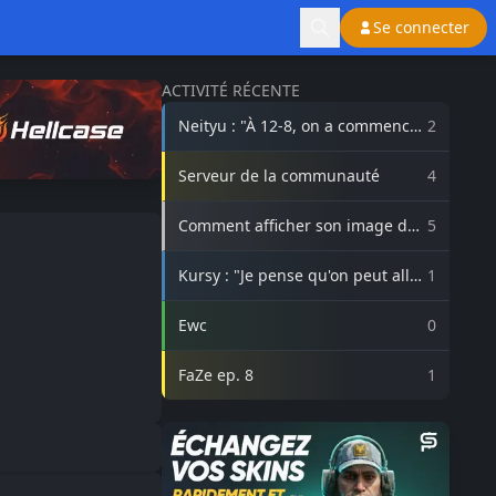
Se connecter
ACTIVITÉ RÉCENTE
Neityu : "À 12-8, on a commencé
2
à vraiment croire au comeback"
Serveur de la communauté
4
Comment afficher son image de
5
profil Steam sur lasource.gg ?
Kursy : "Je pense qu'on peut aller
1
beaucoup plus haut avec
3DMAX"
Ewc
0
FaZe ep. 8
1