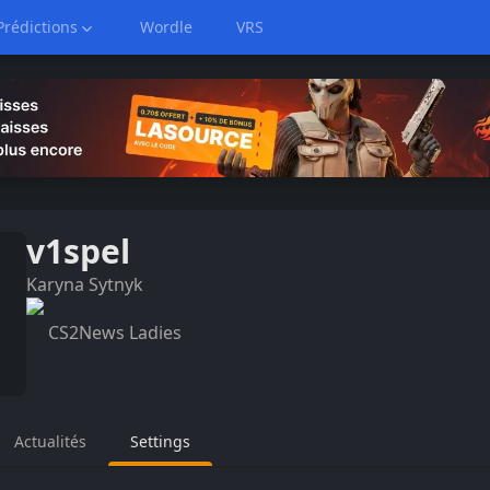
Prédictions
Wordle
VRS
v1spel
Karyna
Sytnyk
CS2News Ladies
Actualités
Settings