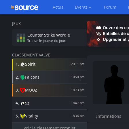
Actus
Events
Forum
JEUX
Counter Strike
Wordle
Trouve le joueur du jour.
CLASSEMENT VALVE
1
.
Spirit
2011
pts
2
.
Falcons
1950
pts
3
.
MOUZ
1873
pts
4
.
9z
1847
pts
5
.
Vitality
1836
pts
Informations
Voir le classement complet