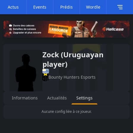
Actus
Events
Prédis
Wordle
Zock (Uruguayan
player)
Bounty Hunters Esports
Informations
Actualités
Settings
Aucune config liée à ce joueur.